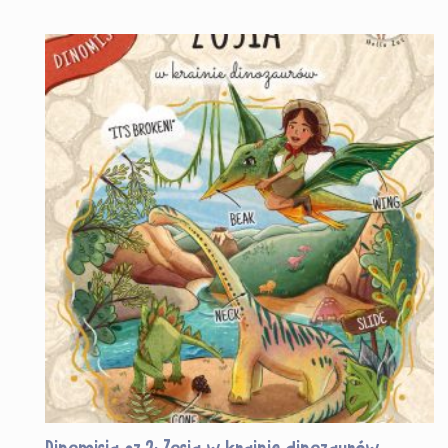
Dinomisja cz.2: Zosia w krainie dinozaurów