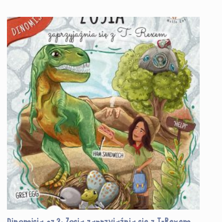
Dinomisja cz.3: Zosia zaprzyjaźnia się z T-Rexem