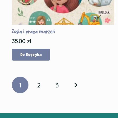
Zosia i praca marzeń
35.00
zł
Do Koszyka
Posts
1
2
3
navigation