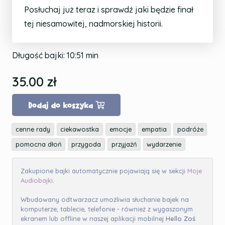
Posłuchaj już teraz i sprawdź jaki będzie finał
tej niesamowitej, nadmorskiej historii.
Długość bajki:
10:51
min
35.00
zł
Dodaj do koszyka
cenne rady
ciekawostka
emocje
empatia
podróże
pomocna dłoń
przygoda
przyjaźń
wydarzenie
Zakupione bajki automatycznie pojawiają się w sekcji
Moje
Audiobajki
.
Wbudowany odtwarzacz umożliwia słuchanie bajek na
komputerze, tablecie, telefonie - również z wygaszonym
ekranem lub offline w naszej aplikacji mobilnej
Hello Zoś