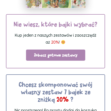
Nie wiesz, które bajki wybrać?
Kup jeden z naszych zestawów i zaoszczędź
aż
20%
!
Zobacz gotowe zestawy
Chcesz skomponować swój
własny zestaw 7 bajek ze
zniżką
20%
?
Nic prostszego! Po prostu dodaj do koszyka