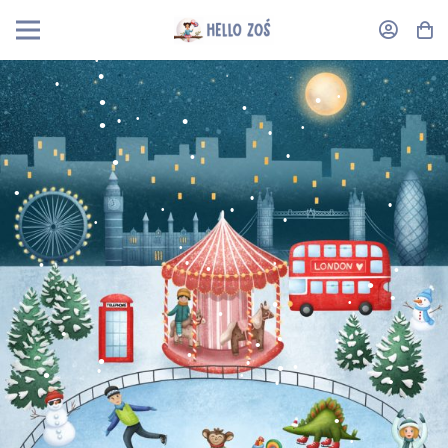
•
•
•
•
•
•
•
•
•
•
•
•
•
•
•
•
•
•
•
•
•
•
•
•
•
•
•
•
•
•
•
•
•
•
•
•
•
•
•
•
•
•
•
•
•
•
•
•
•
•
•
•
•
•
•
•